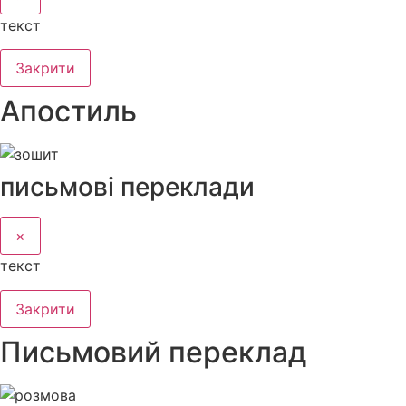
текст
Закрити
Апостиль
письмові переклади
×
текст
Закрити
Письмовий переклад